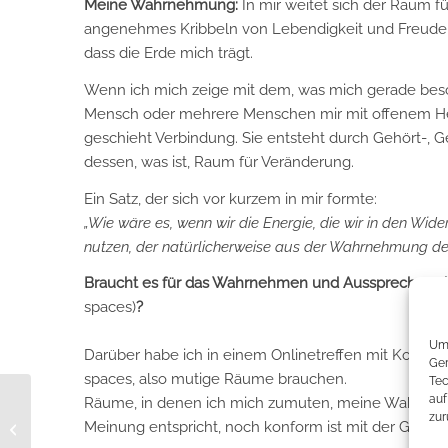
Meine Wahrnehmung:
In mir weitet sich der Raum fü
angenehmes Kribbeln von Lebendigkeit und Freude i
dass die Erde mich trägt.
Wenn ich mich zeige mit dem, was mich gerade beschä
Mensch oder mehrere Menschen mir mit offenem Her
geschieht Verbindung. Sie entsteht durch Gehört-,
dessen, was ist, Raum für Veränderung.
Ein Satz, der sich vor kurzem in mir formte:
„Wie wäre es, wenn wir die Energie, die wir in den Wid
nutzen, der natürlicherweise aus der Wahrnehmung dess
Braucht es für das Wahrnehmen und Aussprechen d
spaces)
?
Um 
Darüber habe ich in einem Onlinetreffen mit Kolleg*
Ger
spaces, also mutige Räume brauchen.
Tec
auf
Räume, in denen ich mich zumuten, meine Wahrheit a
zur
Wie freundlich bist du
Meinung entspricht, noch konform ist mit der Gruppe
mit dir selbst?