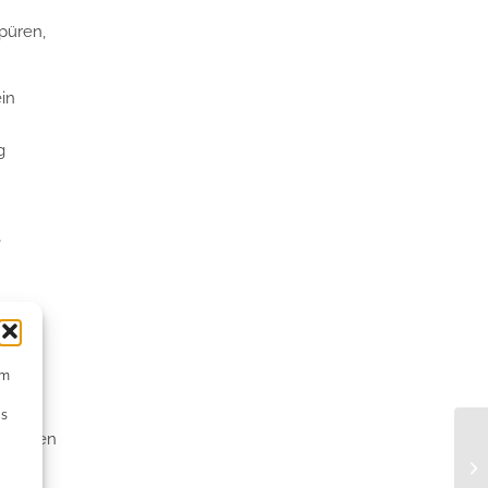
püren,
in
g
s
afe
um
ve
Ds
erierten