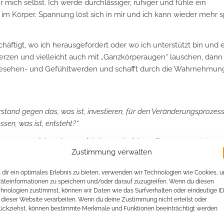
r mich selbst. Ich werde durchlässiger, ruhiger und fühle ein
m Körper. Spannung löst sich in mir und ich kann wieder mehr s
ftigt, wo ich herausgefordert oder wo ich unterstützt bin und e
zen und vielleicht auch mit „Ganzkörperaugen“ lauschen, dann
 Gesehen- und Gefühltwerden und schafft durch die Wahrnehmun
erstand gegen das, was ist, investieren, für den Veränderungsprozes
en, was ist, entsteht?“
essen, was ist und was mich bewegt, sichere Räume
(englisch: s
Zustimmung verwalten
dir ein optimales Erlebnis zu bieten, verwenden wir Technologien wie Cookies, 
innen gesprochen. Und es kam der Impuls, dass wir viel eher bra
äteinformationen zu speichern und/oder darauf zuzugreifen. Wenn du diesen
hnologien zustimmst, können wir Daten wie das Surfverhalten oder eindeutige I
 dieser Website verarbeiten. Wenn du deine Zustimmung nicht erteilst oder
ussprechen kann, auch wenn sie weder der gesellschaftlich tol
ückziehst, können bestimmte Merkmale und Funktionen beeinträchtigt werden.
, in der ich mich gerade bewege.