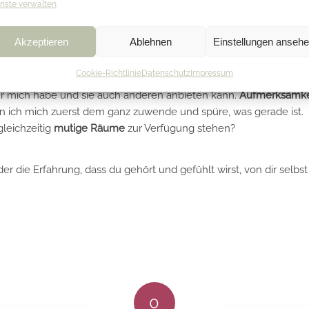
nste verwalten
Akzeptieren
Ablehnen
Einstellungen anseh
, eine kleine, feine, kribbelige Aufregung im ganzen Körper. Wie
ig Gehör bekommt.
Cookie-Richtlinie
Datenschutz
Impressum
r mich habe und sie auch anderen anbieten kann.
Aufmerksamkei
ich mich zuerst dem ganz zuwende und spüre, was gerade ist.
leichzeitig
mutige Räume
zur Verfügung stehen?
r die Erfahrung, dass du gehört und gefühlt wirst, von dir selbst
0