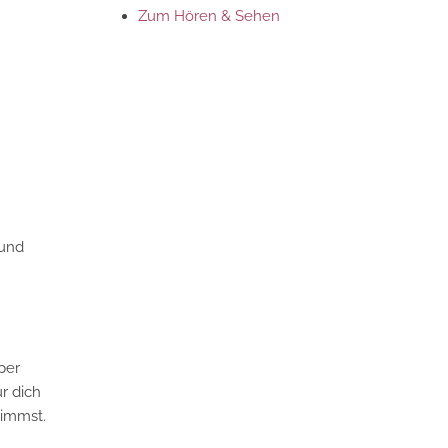
Zum Hören & Sehen
 und
per
r dich
nimmst.