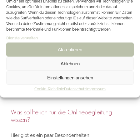
Erkrankungen gibt, die nicht planbar sind. Du kannst dir
Um dir ein optimales Erlebnis zu bieten, verwenden wir Technologien wie
Cookies, um Geräteinformationen zu speichern und/oder darauf
sicher sein, dass wir gemeinsam auch dafür einen
zuzugreifen. Wenn du diesen Technologien zustimmst, können wir Daten
guten Weg finden.
wie das Surfverhalten oder eindeutige IDs auf dieser Website verarbeiten.
Wenn du deine Zustimmung nicht erteilst oder zurückziehst, können
Grundsätzlich gilt, dass für Absagen weniger als 24
bestimmte Merkmale und Funktionen beeinträchtigt werden.
Stunden vor dem Termin eine Ausfallgebühr von 50 €
Dienste verwalten
(online 20 €) berechnet wird.
Akzeptieren
Ablehnen
Gibt es eine Schweigepflicht?
Einstellungen ansehen
Ja, von dieser kann ich nur durch dich selbst
entbunden werden.
Cookie-Richtlinie
Datenschutz
Impressum
Was sollte ich für die Onlinebegleitung
wissen?
Hier gibt es ein paar Besonderheiten: