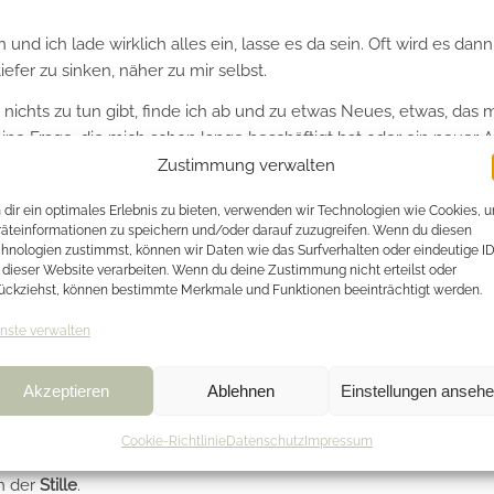
und ich lade wirklich alles ein, lasse es da sein. Oft wird es dann
iefer zu sinken, näher zu mir selbst.
nichts zu tun gibt, finde ich ab und zu etwas Neues, etwas, das 
 eine Frage, die mich schon lange beschäftigt hat oder ein neuer A
tet. Manchmal taucht auch eine Inspiration auf, die ganz neu fü
Zustimmung verwalten
dir ein optimales Erlebnis zu bieten, verwenden wir Technologien wie Cookies, 
äteinformationen zu speichern und/oder darauf zuzugreifen. Wenn du diesen
hnologien zustimmst, können wir Daten wie das Surfverhalten oder eindeutige I
ir uns erlauben, diesen Raum der
Stille
, diesen Raum in uns, in d
 dieser Website verarbeiten. Wenn du deine Zustimmung nicht erteilst oder
ückziehst, können bestimmte Merkmale und Funktionen beeinträchtigt werden.
nste verwalten
und diesen Raum einzuladen?
u sein?
Akzeptieren
Ablehnen
Einstellungen anseh
Cookie-Richtlinie
Datenschutz
Impressum
o gerne, wenn es dich ruft.
n der
Stille
.