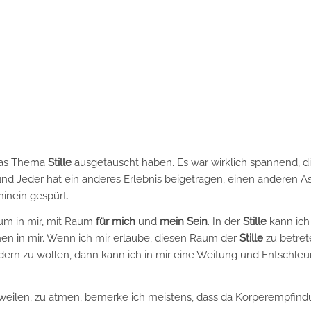
 das Thema
Stille
ausgetauscht haben. Es war wirklich spannend, d
nd Jeder hat ein anderes Erlebnis beigetragen, einen anderen A
inein gespürt.
um in mir, mit Raum
für mich
und
mein Sein
. In der
Stille
kann ich
en in mir. Wenn ich mir erlaube, diesen Raum der
Stille
zu betret
rn zu wollen, dann kann ich in mir eine Weitung und Entschle
erweilen, zu atmen, bemerke ich meistens, dass da Körperempfin