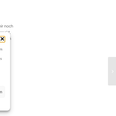
mir noch
spekt,
r mich
um
Ds
em wir
en