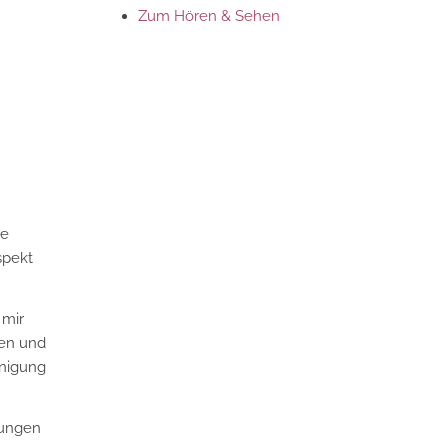
Zum Hören & Sehen
ie
spekt
 mir
en und
unigung
dungen