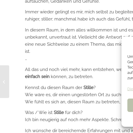
auftauchen, Gedanken und Gefühle.
Immer wieder gelingt es mir, mich selbst zu begleiten 
ruhiger, stiller; manchmal habe ich auch das Gefühl, t
In diesem Raum, in dem alles willkommen ist und es 
unbekannt, unvertraut ist. Vielleicht die Antwort auf
eine neue Sichtweise zu einem Thema, das mich belas
ist.
Um 
…
Ger
Tec
All das und noch viel mehr, kann entstehen, wenn w
auf
einfach sein
können, zu betreten.
zur
Offen für Neues
Kennst du diesen Raum der
Stille
?
Die
Wie wäre es, dir einen ungestörten Ort zu suchen 
Wie fühlt es sich an, diesen Raum zu betreten, dort z
Was / Wie ist
Stille
für dich?
Ich bin neugierig auf noch mehr Aspekte. Schreib als
Ich wünsche dir bereichernde Erfahrungen mit und i