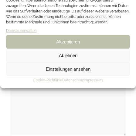
Cookies, um Geräteinformationen zu speichern und/oder darauf
Hinterlasse einen Kommentar
zuzugreifen. Wenn du diesen Technologien zustimmst, können wir Daten
wie das Surfverhalten oder eindeutige IDs auf dieser Website verarbeiten.
An der Diskussion beteiligen?
Wenn du deine Zustimmung nicht erteilst oder zurückziehst, können
Hinterlasse uns deinen Kommentar!
bestimmte Merkmale und Funktionen beeinträchtigt werden.
Dienste verwalten
*
Name
Akzeptieren
*
E-Mail-Adresse
Ablehnen
Einstellungen ansehen
Website
Cookie-Richtlinie
Datenschutz
Impressum