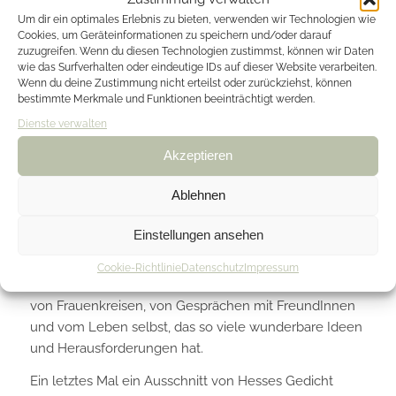
Um dir ein optimales Erlebnis zu bieten, verwenden wir Technologien wie
Wenn es mir gelingt, mich mit der Neugier und
Cookies, um Geräteinformationen zu speichern und/oder darauf
Vorfreude auf das Neue, das kommen will, zu
zuzugreifen. Wenn du diesen Technologien zustimmst, können wir Daten
wie das Surfverhalten oder eindeutige IDs auf dieser Website verarbeiten.
verbinden, kann ich mich entspannen und bemerke,
Wenn du deine Zustimmung nicht erteilst oder zurückziehst, können
es ist ja gar kein Abschied vom Muttersein, es ist NUR
bestimmte Merkmale und Funktionen beeinträchtigt werden.
eine Veränderung des Mutterseins, denn Mütter sind
Dienste verwalten
wir immer, egal wie alt unsere Kinder sind. Und ich
Akzeptieren
erinnere mich an damals, als ich diejenige war, die in
die Welt ging, um meine eigenen Spuren zu
Ablehnen
hinterlassen.
Mit diesem Mut will ich leben, meine Trauer und
Einstellungen ansehen
meinem Schmerz zulassen und dankbar sein, dass ich
all diese Erfahrungen machen darf. Dankbar für die
Cookie-Richtlinie
Datenschutz
Impressum
Unterstützung von anderen Menschen, KollegInnen,
von Frauenkreisen, von Gesprächen mit FreundInnen
und vom Leben selbst, das so viele wunderbare Ideen
und Herausforderungen hat.
Ein letztes Mal ein Ausschnitt von Hesses Gedicht