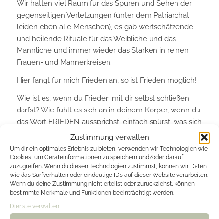
Wir hatten viel Raum für das Spüren und Sehen der
gegenseitigen Verletzungen (unter dem Patriarchat
leiden eben alle Menschen), es gab wertschätzende
und heilende Rituale für das Weibliche und das
Männliche und immer wieder das Stärken in reinen
Frauen- und Männerkreisen.
Hier fängt für mich Frieden an, so ist Frieden möglich!
Wie ist es, wenn du Frieden mit dir selbst schließen
darfst? Wie fühlt es sich an in deinem Körper, wenn du
das Wort FRIEDEN aussprichst, einfach spürst, was sich
zeigt? Wenn du dir einen oder mehrere Atemzüge Zeit
Zustimmung verwalten
und Raum nimmst, in Frieden zu sein, mit dir, mit dem,
Um dir ein optimales Erlebnis zu bieten, verwenden wir Technologien wie
was du fühlst? Wenn all das willkommen und erlaubt
Cookies, um Geräteinformationen zu speichern und/oder darauf
zuzugreifen. Wenn du diesen Technologien zustimmst, können wir Daten
ist und es nichts zu tun gibt?
wie das Surfverhalten oder eindeutige IDs auf dieser Website verarbeiten.
Wenn du deine Zustimmung nicht erteilst oder zurückziehst, können
Von Herzen friedvolle Grüße
bestimmte Merkmale und Funktionen beeinträchtigt werden.
Patricia
Dienste verwalten